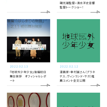
劇
磯光雄監督×清水洋史音響
監督トークショー！
場
上
映
2022.02.13
2022.02.12
『地球外少年少女』後編初日
漫画家・幸村誠さん（プラネ
舞台挨拶 オフィシャルレポ
テス、ヴィンランド・サガ）推
ート
薦コメント全文公開