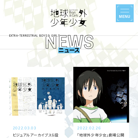
地
MENU
球
外
少
NEWS
年
EXTRA-TERRESTRIAL BOYS & GIRLS
少
地
女
球
ニュース
-
外
Netflixにて世界同時配信
1
E
少
x
年
t
.
少
r
女
NAVIGATION
NAVIGATION
ニュース
劇場情報・チケット
a
-
2
T
E
イントロダクション・スト
映像
e
x
ーリー
8
r
Blu-ray・DVD・CD
t
r
キャスト・スタッフ
r
グッズ
e
前
a
キャラクター
s
T
スペシャル
t
e
編
世界観
r
r
Twitter
2022.03.03
2022.02.26
i
r
音楽
2
a
e
ビジュアルアーカイブス&設
「地球外少年少女」劇場公開