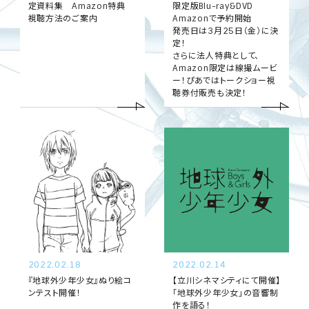
l
s
定資料集 Amazon特典
限定版Blu-ray&DVD
B
.
t
視聴方法のご案内
Amazonで予約開始
o
r
発売日は3月25日（金）に決
y
i
定！
1
s
a
さらに法人特典として、
&
l
Amazon限定は線撮ムービ
1
G
B
ー！ぴあではトークショー視
i
o
聴券付販売も決定！
r
後
y
l
s
s
&
編
-
G
i
各
r
l
2
s
-
週
限
2022.02.18
2022.02.14
定
『地球外少年少女』ぬり絵コ
【立川シネマシティにて開催】
ンテスト開催！
「地球外少年少女」の音響制
作を語る！