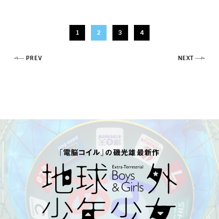
1
2
3
4
PREV
NEXT
「
電
脳
コ
イ
ル
」