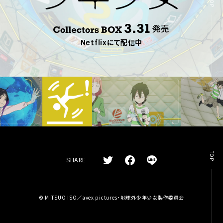
TOP
の
磯
地
光
球
雄
外
C
最
少
Netflixにて配信中
o
新
年
l
作
少
l
女
e
c
t
o
r
s
B
O
X
3
TOP
SHARE
.
T
F
L
3
w
a
I
1
i
c
N
SHARE
発
t
e
E
© MITSUO ISO／avex pictures・地球外少年少女製作委員会
T
F
L
売
t
b
s
w
a
I
e
o
h
i
c
N