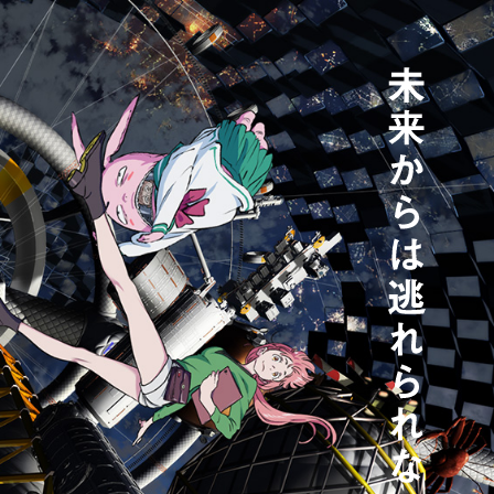
未
MENU
来
か
ら
は
逃
れ
ら
れ
な
い