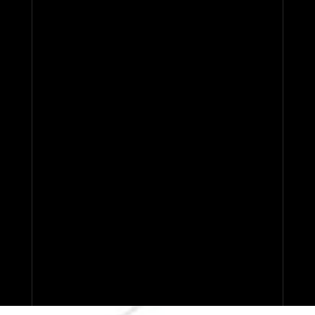
キ
ン
グ
第
2
位