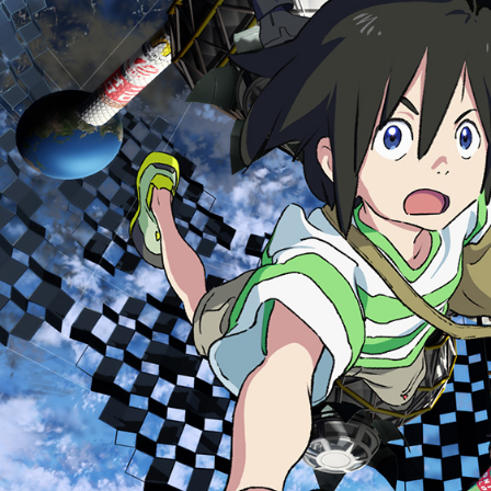
t
スペシャル
r
a
T
Twitter
e
r
r
e
s
t
r
i
a
l
B
o
y
s