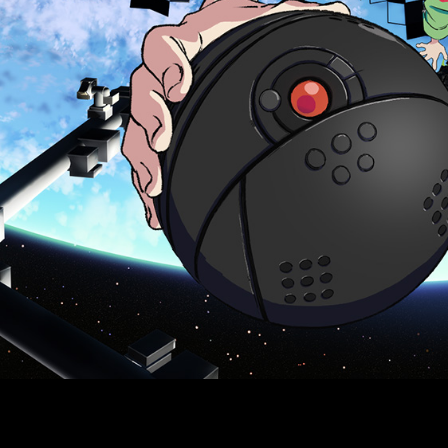
&
G
i
r
l
s
-
「
地
電
球
脳
外