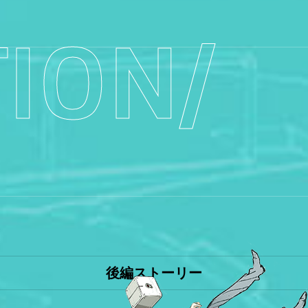
ION/
後編ストーリー