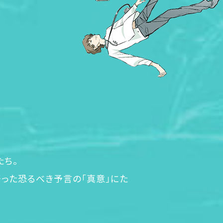
日本製宇宙ステーショ
地球への移住のため、
行に地球からやってき
大人たちとはぐれ、ネ
EVA（宇宙遊泳）、
たち。
語った恐るべき予言の「真意」にた