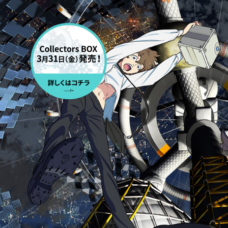
地
球
外
少
NAVIGATION
劇場情報・チケット
年
少
映像
女
Blu-ray・DVD・CD
-
E
グッズ
x