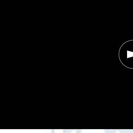
コ
少
イ
年
ル
少
」
女
の
磯
光
雄
最
新
作