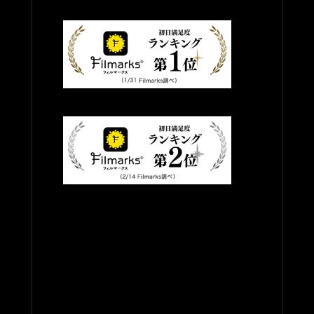
話
y
夜
）
s
2
F
&
4
i
G
l
時
m
i
放
a
r
送
r
l
k
（
s
s
F
全
初
i
-
日
6
l
満
話
m
足
a
）
度
r
ラ
k
ン
s
キ
初
ン
日
グ
満
第
足
1
度
位
ラ
ン