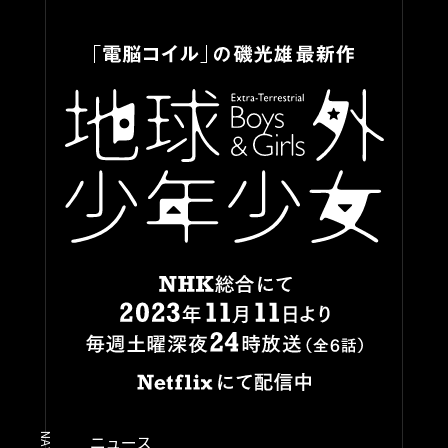
「
N
電
H
脳
K
コ
総
イ
Netflixにて世界同時配信
ル
合
」
に
の
て
磯
2
光
雄
0
地
最
2
球
N
新
NAVIGATION
ニュース
3
外
作
H
年
少
K
イントロダクション・ストーリー
1
年
総
1
N
少
キャスト・スタッフ
合
e
月
女
に
t
キャラクター
1
-
f
て
ニュース