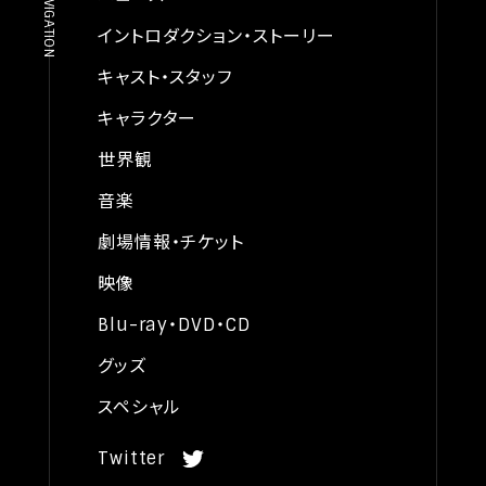
NAVIGATION
l
1
E
2
世界観
i
日
x
イントロダクション・ストーリー
x
0
よ
t
に
音楽
2
キャスト・スタッフ
て
り
r
3
世
毎
a
キャラクター
界
年
同
週
T
1
世界観
時
土
e
1
配
曜
r
信
音楽
月
深
（
r
1
劇場情報・チケット
1
夜
e
1
-
2
s
6
映像
日
全
4
t
よ
話
Blu-ray・DVD・CD
時
r
一
り
放
斉
i
グッズ
毎
配
送
a
週
信
スペシャル
（
l
）
土
全
B
曜
Twitter
6
o
深